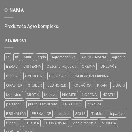
O NAMA
Preduzeće Agro kompleks....
POJMOVI
5t
8t
6000
agria
Agromehanika
AGRO SAVANA
agro tur
BERAČ
CISTERNA
Cisterna Majevica
CREINA
DRLJAČE
dubrava
DVOREDNI
FEROKOP
FPM AGROMEHANIKA
GRAJFER
GRUBER
JEDNOREDI
KOSAČICA
KRAN
LISICKI
Majevica
MIOTK
Morava
NIGMER
NOŠENA
NOŠENI
parazoglu
prednji utovarivač
PRIKOLICA
prikolice
PRSKALICA
PRSKALICE
sejalica
SOLIS
Traktori
tupanjac
tupanjjjj
TURSKA
UTOVARIVAČ
više dimenzija
VUČENA