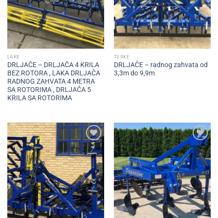
LAKE
TEŠKE
DRLJAČE – DRLJAČA 4 KRILA
DRLJAČE – radnog zahvata od
BEZ ROTORA , LAKA DRLJAČA
3,3m do 9,9m
RADNOG ZAHVATA 4 METRA
SA ROTORIMA , DRLJAČA 5
KRILA SA ROTORIMA
Add to
Add to
wishlist
wishlist