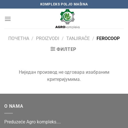
Skip
KOMPLEKS POLJO MAŠINA
to
content
ПОЧЕТНА
/
PROIZVODI
/
TANJIRAČE
/
FEROCOOP
ФИЛТЕР
Ниједан производ не одговара изабраним
критеријумима.
O NAMA
Preduzeće Agro kompleks....