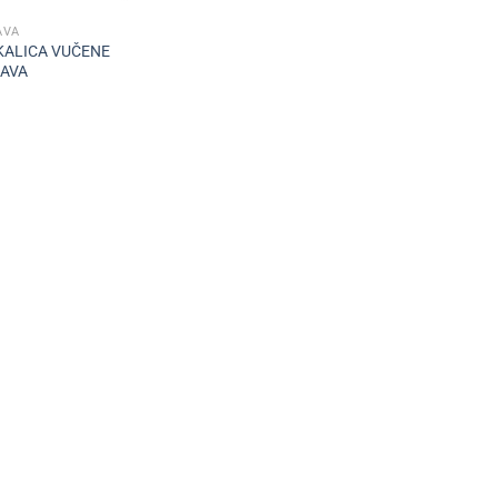
AVA
KALICA VUČENE
AVA