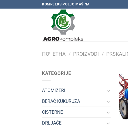
Skip
KOMPLEKS POLJO MAŠINA
to
content
ПОЧЕТНА
/
PROIZVODI
/
PRSKALI
KATEGORIJE
ATOMIZERI
BERAČ KUKURUZA
CISTERNE
DRLJAČE