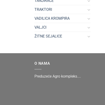
TANJIRAČE
TRAKTORI
VADILICA KROMPIRA
VALJCI
ŽITNE SEJALICE
O NAMA
Preduzeće Agro kompleks....