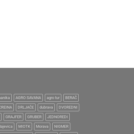
anika
AGRO SAVANA
agro tur
BERAČ
CREINA
DRLJAČE
dubrava
DVOREDNI
GRAJFER
GRUBER
JEDNOREDI
ajevica
MIOTK
Morava
NIGMER