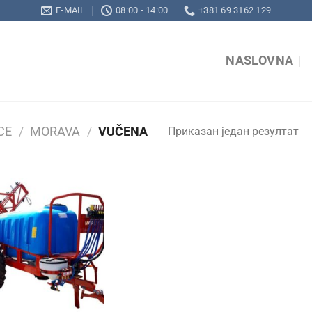
E-MAIL
08:00 - 14:00
+381 69 3162 129
NASLOVNA
CE
/
MORAVA
/
VUČENA
Приказан један резултат
Add to
wishlist