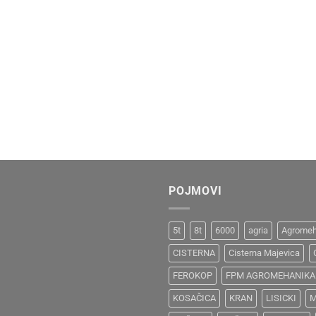
POJMOVI
5t
8t
6000
agria
Agromeh
CISTERNA
Cisterna Majevica
FEROKOP
FPM AGROMEHANIKA
KOSAČICA
KRAN
LISICKI
M