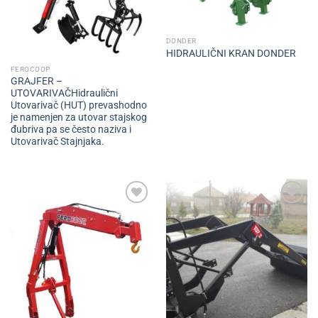
DONDER
HIDRAULIČNI KRAN DONDER
FEROCOOP
GRAJFER –
UTOVARIVAČHidraulični
Utovarivač (HUT) prevashodno
je namenjen za utovar stajskog
đubriva pa se često naziva i
Utovarivač Stajnjaka.
Add to
Add to
wishlist
wishlist