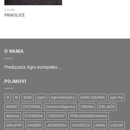
4 TONE
PRIKOLICE
O NAMA
Preduzeće Agro kompleks....
POJMOVI
5t
8t
6000
agria
Agromehanika
AGRO SAVANA
agro tur
BERAČ
CISTERNA
Cisterna Majevica
CREINA
DRLJAČE
dubrava
DVOREDNI
FEROKOP
FPM AGROMEHANIKA
GRAJFER
GRUBER
JEDNOREDI
KOSAČICA
KRAN
LISICKI