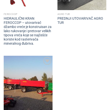
FEROCOOP
AGRO TUR
HIDRAULIČNI KRAN
PREDNJI UTOVARIVAČ AGRO
FEROCCOP – utovarivač
TUR
džambo vreće je konstruisan za
lako rukovanje i pretovar velikih
tipova vreća koje se najčešće
koriste kod rasterivača
mineralnog đubriva.
Add to
wishlist