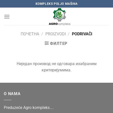
Skip
KOMPLEKS POLJO MAŠINA
to
content
ПОЧЕТНА
/
PROIZVODI
/
PODRIVAČI
ФИЛТЕР
Ниједан производ не одговара изабраним
критеријумима.
O NAMA
Preduzeće Agro kompleks....