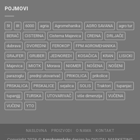
POJMOVI
5t
8t
6000
agria
Agromehanika
AGRO SAVANA
agro tur
BERAČ
CISTERNA
Cisterna Majevica
CREINA
DRLJAČE
dubrava
DVOREDNI
FEROKOP
FPM AGROMEHANIKA
GRAJFER
GRUBER
JEDNOREDI
KOSAČICA
KRAN
LISICKI
Majevica
MIOTK
Morava
NIGMER
NOŠENA
NOŠENI
parazoglu
prednji utovarivač
PRIKOLICA
prikolice
PRSKALICA
PRSKALICE
sejalica
SOLIS
Traktori
tupanjac
tupanjjjj
TURSKA
UTOVARIVAČ
više dimenzija
VUČENA
VUČENI
YTO
NASLOVNA
PROIZVODI
O NAMA
KONTAKT
Copyright 2026 ©
Agrokompleks
design by DIGITAL MARKETING