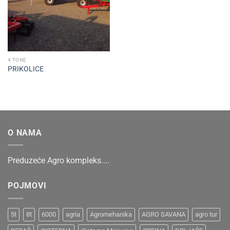
4 TONE
PRIKOLICE
O NAMA
Preduzeće Agro kompleks....
POJMOVI
5t
8t
6000
agria
Agromehanika
AGRO SAVANA
agro tur