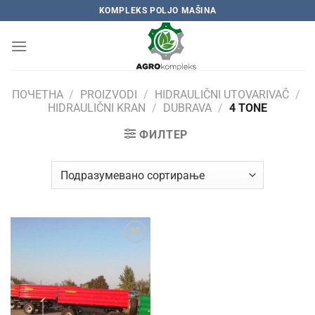
Skip
KOMPLEKS POLJO MAŠINA
to
content
ПОЧЕТНА
/
PROIZVODI
/
HIDRAULIČNI UTOVARIVAČ
/
HIDRAULIČNI KRAN
/
DUBRAVA
/
4 TONE
ФИЛТЕР
Add to
wishlist