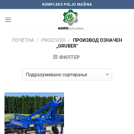
Skip
KOMPLEKS POLJO MAŠINA
to
content
ПОЧЕТНА
/
PROIZVODI
/
ПРОИЗВОД OЗНАЧЕН
„GRUBER“
ФИЛТЕР
Add to
wishlist