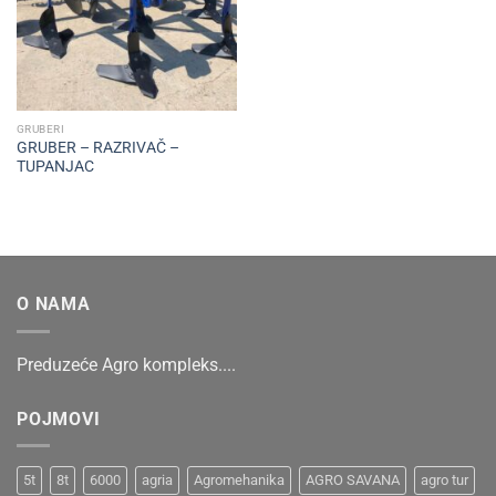
GRUBERI
GRUBER – RAZRIVAČ –
TUPANJAC
O NAMA
Preduzeće Agro kompleks....
POJMOVI
5t
8t
6000
agria
Agromehanika
AGRO SAVANA
agro tur