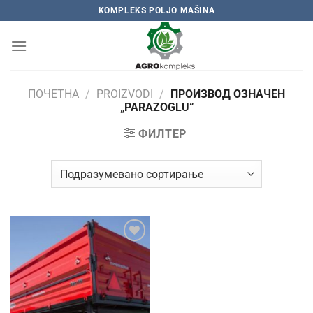
Skip
KOMPLEKS POLJO MAŠINA
to
content
ПОЧЕТНА
/
PROIZVODI
/
ПРОИЗВОД OЗНАЧЕН
„PARAZOGLU“
ФИЛТЕР
Add to
wishlist