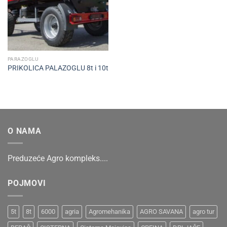
PARAZOGLU
PRIKOLICA PALAZOGLU 8t i 10t
O NAMA
Preduzeće Agro kompleks....
POJMOVI
5t
8t
6000
agria
Agromehanika
AGRO SAVANA
agro tur