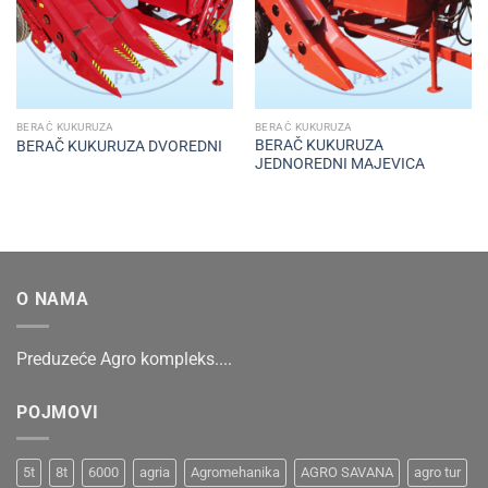
BERAČ KUKURUZA
BERAČ KUKURUZA
BERAČ KUKURUZA
BERAČ KUKURUZA DVOREDNI
JEDNOREDNI MAJEVICA
O NAMA
Preduzeće Agro kompleks....
POJMOVI
5t
8t
6000
agria
Agromehanika
AGRO SAVANA
agro tur