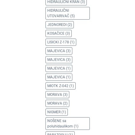
HIDRAULIČNI KRAN
(3)
HIDRAULIČNI
UTOVARIVAČ
(5)
JEDNOREDI
(2)
KOSAČICE
(3)
LISICKI Z-178
(1)
MAJEVICA
(3)
MAJEVICA
(3)
MAJEVICA
(1)
MAJEVICA
(1)
MIOTK Z-042
(1)
MORAVA
(3)
MORAVA
(2)
NIGMER
(1)
NOŠENE sa
poluhidaulikom
(1)
PARAZOGLU
(1)