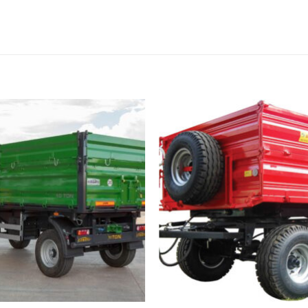
Add to
Add
wishlist
wishl