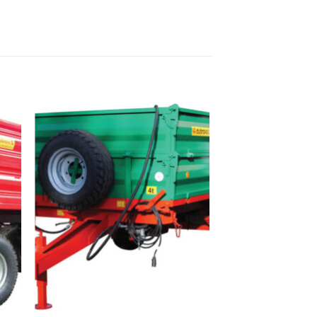
 to
Add to
ist
wishlist