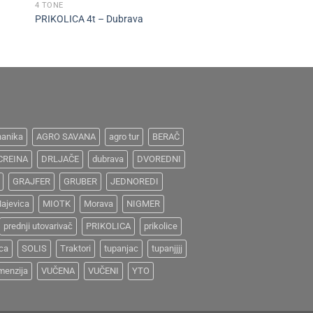
4 TONE
PRIKOLICA 4t – Dubrava
anika
AGRO SAVANA
agro tur
BERAČ
CREINA
DRLJAČE
dubrava
DVOREDNI
GRAJFER
GRUBER
JEDNOREDI
ajevica
MIOTK
Morava
NIGMER
prednji utovarivač
PRIKOLICA
prikolice
ica
SOLIS
Traktori
tupanjac
tupanjjjj
menzija
VUČENA
VUČENI
YTO