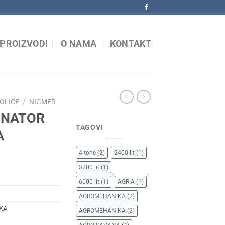
PROIZVODI
O NAMA
KONTAKT
OLICE
/
NIGMER
INATOR
TAGOVI
A
4 tone
(2)
2400 lit
(1)
3200 lit
(1)
6000 lit
(1)
AGRIA
(1)
AGROMEHANIKA
(2)
KA
AGROMEHANIKA
(2)