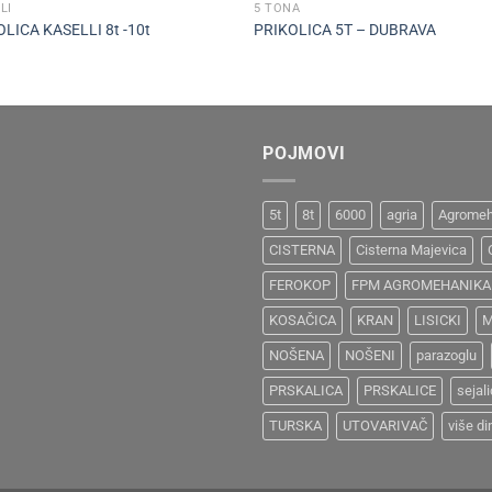
LI
5 TONA
LICA KASELLI 8t -10t
PRIKOLICA 5T – DUBRAVA
POJMOVI
5t
8t
6000
agria
Agromeh
CISTERNA
Cisterna Majevica
FEROKOP
FPM AGROMEHANIKA
KOSAČICA
KRAN
LISICKI
M
NOŠENA
NOŠENI
parazoglu
PRSKALICA
PRSKALICE
sejal
TURSKA
UTOVARIVAČ
više di