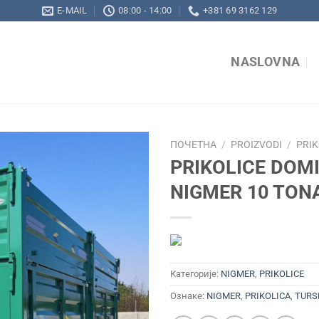
E-MAIL
08:00 - 14:00
+381 69 3162 129
NASLOVNA
ПОЧЕТНА
/
PROIZVODI
/
PRIK
PRIKOLICE DOM
NIGMER 10 TON
Add to
wishlist
Категорије:
NIGMER
,
PRIKOLICE
Ознаке:
NIGMER
,
PRIKOLICA
,
TURS